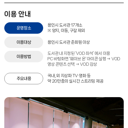
이용 안내
용인시 도서관 17개소
운영장소
※ 양지, 이동, 구갈 제외
이용대상
용인시 도서관 준회원 이상
도서관 내 지정된 ‘VOD 좌석’ 에서 이용
이용방법
PC 바탕화면 '웨이브 온' 아이콘 실행 → VOD
영상 콘텐츠 선택 → VOD 감상
국내, 외 지상파 TV·영화 등
주요내용
약 20만종의 실시간 스트리밍 제공