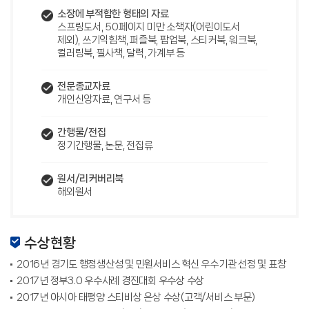
소장에 부적합한
형태의 자료
스프링도서, 50페이지 미만 소책자(어린이도서
제외), 쓰기익힘책, 퍼즐북, 팝업북, 스티커북, 워크북,
컬러링북, 필사책, 달력, 가계부 등
전문종교자료
개인신앙자료, 연구서 등
간행물/전집
정기간행물, 논문, 전집류
원서/리커버리북
해외원서
수상현황
2016년 경기도 행정생산성 및 민원서비스 혁신 우수기관 선정 및 표창
2017년 정부3.0 우수사례 경진대회 우수상 수상
2017년 아시아 태평양 스티비상 은상 수상(고객/서비스 부문)