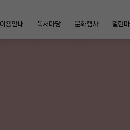
이용안내
독서마당
문화행사
열린마