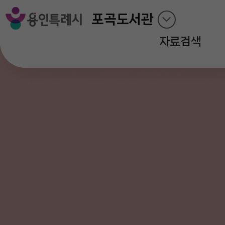
포곡도서관
자료검색