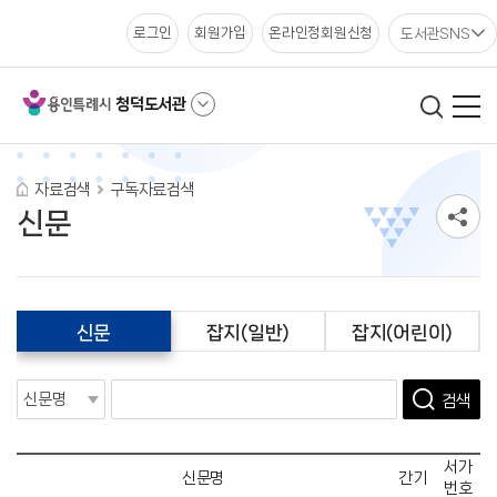
도서관SNS
로그인
회원가입
온라인정회원신청
청덕도서관
자료검색
구독자료검색
신문
신문
잡지(일반)
잡지(어린이)
검색
서가
신문명
간기
번호