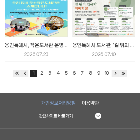
용인특례시, 작은도서관 운영 평가 완료…운영 수준 전반적 향상
용인특례시 도서관, '길 위의 인문학·지혜학교' 5년 연속 공모 선정
2026.07.23
2026.07.10
1
2
3
4
5
6
7
8
9
10
개인정보처리방침
이용약관
관련사이트 바로가기