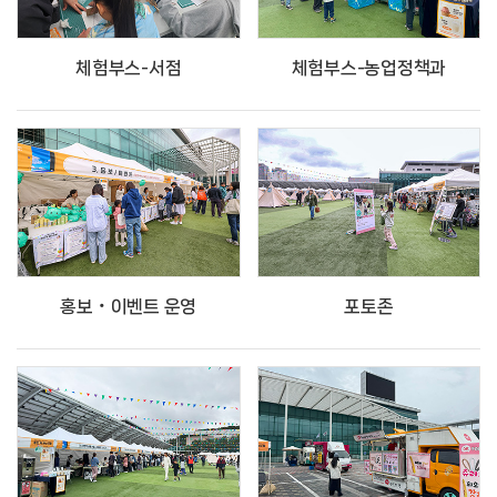
체험부스-서점
체험부스-농업정책과
홍보‧이벤트 운영
포토존