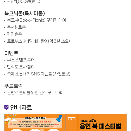
권당 1,000원(현금)
북크닉존(독서머뭄)
북크닉(Book+Picnic) 꾸러미 대여
독서텐트존
파라솔존
포토부스 ※ 1팀, 1회 촬영(약 3분 소요)
이벤트
부스 스탬프 투어
만족도 조사 참여
축제 소문내기 SNS 이벤트 (사전홍보)
푸드트럭
관람객 편의를 위한 간식 푸드트럭
안내자료