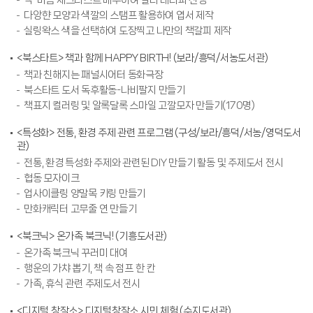
다앙햔 모양과 색깔의 스탬프 활용하여 엽서 제작
실링왁스 색을 선택하여 도장찍고 나만의 책갈피 제작
<북스타트> 책과 함께 HAPPY BIRTH! (보라/흥덕/서농도서관)
책과 친해지는 패널시어터 동화극장
북스타트 도서 독후활동-나비팔지 만들기
책표지 컬러링 및 알록달록 스마일 고깔모자 만들기(170명)
<특성화> 전통, 환경 주제 관련 프로그램 (구성/보라/흥덕/서농/영덕도서
관)
전통, 환경 특성화 주제와 관련된 DIY 만들기 활동 및 주제도서 전시
협동 모자이크
업사이클링 양말목 키링 만들기
만화캐릭터 고무줄 연 만들기
<북크닉> 온가족 북크닉! (기흥도서관)
온가족 북크닉 꾸러미 대여
행운의 가챠 뽑기, 책 속 점프 한 칸
가족, 휴식 관련 주제도서 전시
<디지털 창작소> 디지털창작소 시민 체험 (수지도서관)