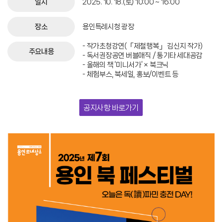
일시
2025. 10. 18.(토) 10:00 ~ 16:00
장소
용인특례시청 광장
- 작가초청강연(「제철행복」 김신지 작가)
주요내용
- 독서권장공연 버블매직 / 통기타 세대공감
- 올해의 책 ‘미니서가’ × 북크닉
- 체험부스, 북세일, 홍보/이벤트 등
공지사항 바로가기