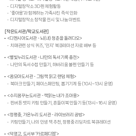
디지털창작소 3D펜 체험활동
'좋아용'과 함께하는 가족사진 즉석 인화
디지털창작소 창작물 전시 및 나눔 이벤트
[작은도서관/학교도서관]
<디멘시아도서관 - 뇌(내) 청춘을 돌려다오>
치매관련 상식 퀴즈, '인지' 북큐레이션 자료 배부 등
<별빛누리도서관 - 나만의 독서기록 충전>
나만의 독서수첩 만들기, 하바리움 볼펜 만들기 등
<꿈모아도서관 - 그림책 읽고 랜덤 체험>
북마크 만들기, 페이스페인팅, 뽑기기계 등 (10시~13시 운영)
<수지꿈꾸는도서관 - 책읽는 내가 조아용>
핀버튼 뱃지 키링 만들기, 흔들이북 만들기 등(13시~16시 운영)
<정평중, 가온누리 도서관 - 라이브러리 공방>
키링만들기, 나의 인생 책 추천, 정평중 리딩차트 북큐레이션
<덕영고, 도서부 '카르페디엠'>