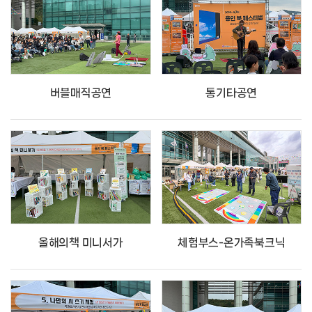
버블매직공연
통기타공연
올해의책 미니서가
체험부스-온가족북크닉