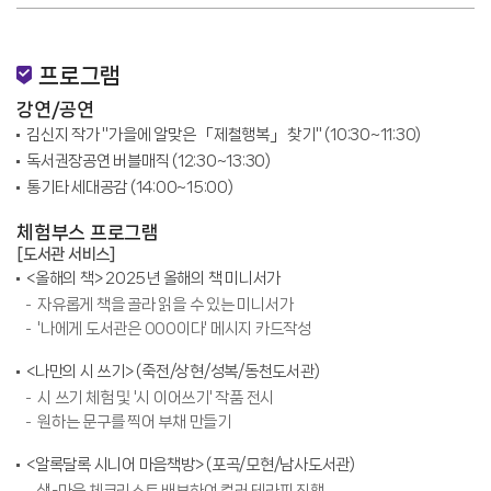
프로그램
강연/공연
김신지 작가 "가을에 알맞은 「제철행복」 찾기" (10:30~11:30)
독서권장공연 버블매직 (12:30~13:30)
통기타 세대공감 (14:00~15:00)
체험부스 프로그램
[도서관 서비스]
<올해의 책> 2025년 올해의 책 미니서가
자유롭게 책을 골라 읽을 수 있는 미니서가
'나에게 도서관은 000이다' 메시지 카드작성
<나만의 시 쓰기> (죽전/상현/성복/동천도서관)
시 쓰기 체험 및 '시 이어쓰기' 작품 전시
원하는 문구를 찍어 부채 만들기
<알록달록 시니어 마음책방> (포곡/모현/남사도서관)
색-마음 체크리스트 배부하여 컬러 테라피 진행