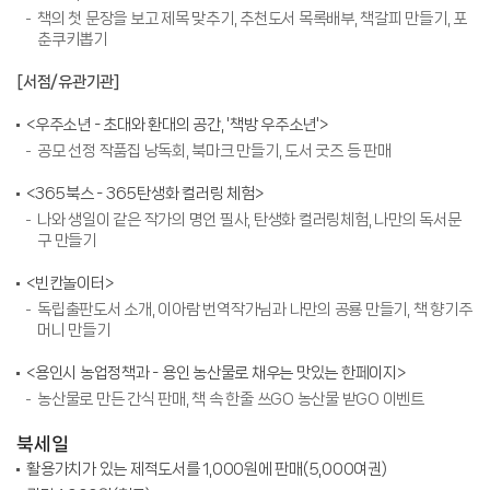
책의 첫 문장을 보고 제목 맞추기, 추천도서 목록배부, 책갈피 만들기, 포
춘쿠키뽑기
[서점/유관기관]
<우주소년 - 초대와 환대의 공간, '책방 우주소년'>
공모 선정 작품집 낭독회, 북마크 만들기, 도서 굿즈 등 판매
<365북스 - 365탄생화 컬러링 체험>
나와 생일이 같은 작가의 명언 필사, 탄생화 컬러링체험, 나만의 독서문
구 만들기
<빈칸놀이터>
독립출판도서 소개, 이아람 번역작가님과 나만의 공룡 만들기, 책 향기주
머니 만들기
<용인시 농업정책과 - 용인 농산물로 채우는 맛있는 한페이지>
농산물로 만든 간식 판매, 책 속 한줄 쓰GO 농산물 받GO 이벤트
북세일
활용가치가 있는 제적도서를 1,000원에 판매(5,000여권)