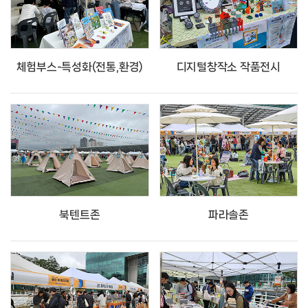
체험부스-특성화(전통,환경)
디지털창작소 작품전시
북텐트존
파라솔존