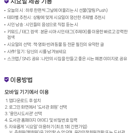
시요일 제공 기능
오늘의 시 : 하루 한편씩 그날에 어울리는 시 선물(알림 Push)
테마별 추천시 : 상황에 맞게 시요일이 엄선한 주제별 추천시
시인 낭송 : 시인들의 음성으로 직접 듣는 시
키워드 / 태그 검색 : 본문·시어·시인·태그(주제어)를 이용한 빠르고 강력한
검색
시요일의 선택 : 책∙영화∙반려동물 등 전문 필진의 유익한 글
시作! 일기 : 당신의 시를 남겨보세요
스크랩 / SNS 공유 : 나만의 시집을 만들고 좋은 시는 예쁜 이미지로 공유
이용방법
모바일 기기에서 이용
앱다운로드 후 설치
로그인 화면에서 '도서관 회원' 선택
'용인시도서관' 선택
도서관 홈페이지 아이디 및 비밀번호 입력
자유롭게 '시요일' 이용하기 (최초 1회 간편가입)
준회원(웹회원)은 가입할 수 없으며, 온라인정회원전환 또는 도서관