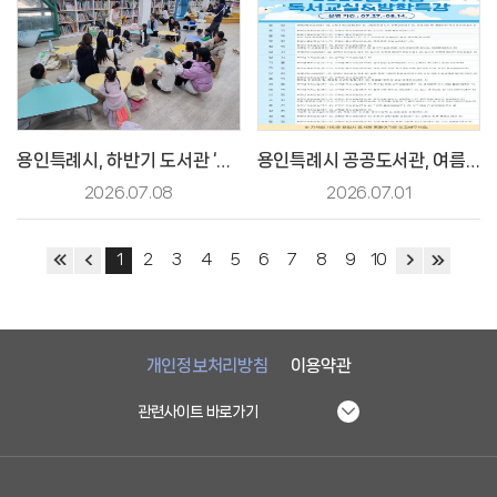
용인특례시, 하반기 도서관 ‘재능기부 프로그램’ 운영
용인특례시 공공도서관, 여름방학 맞아 초등학생 대상 ‘독서교실·방학특강’ 운영
2026.07.08
2026.07.01
1
2
3
4
5
6
7
8
9
10
개인정보처리방침
이용약관
관련사이트 바로가기