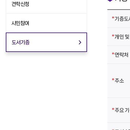
견학신청
기증도
시민참여
개인 및
도서기증
연락처
주소
주요 기