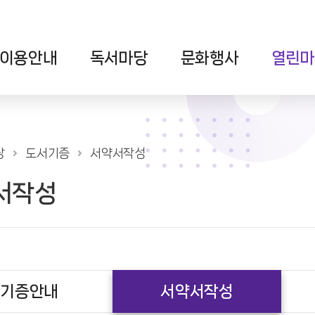
이용안내
독서마당
문화행사
열린마
당
도서기증
서약서작성
서작성
기증안내
서약서작성