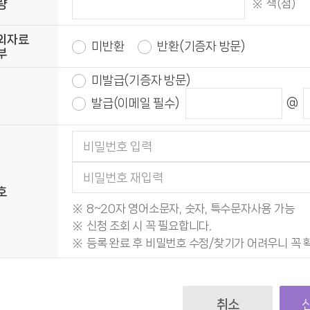
책(점)
량
외자료
미반환
반환(기증자 방문)
부
미발급(기증자 방문)
발급(이메일 필수)
@
호
8~20자 영어소문자, 숫자, 특수문자사용 가능
신청 조회 시 꼭 필요합니다.
등록 완료 후 비밀번호 수정/찾기가 어려우니 꼭 
취소