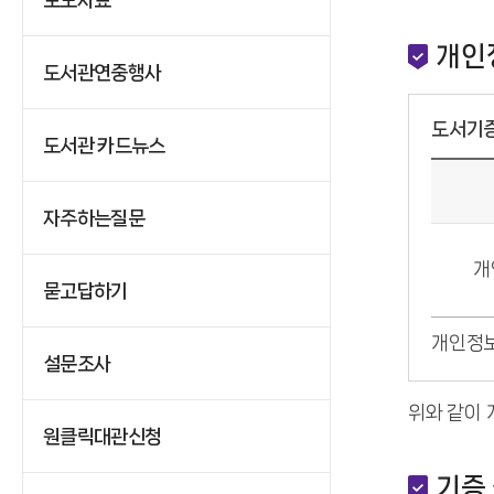
개인
도서관연중행사
도서기증
도서관 카드뉴스
자주하는질문
개
묻고답하기
개인정보
설문조사
위와 같이
원클릭대관신청
기증