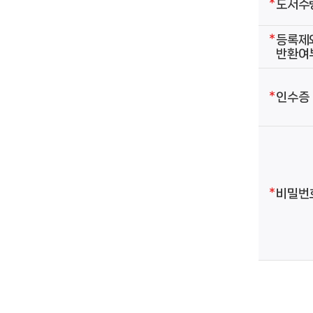
도서수
등록제
반환여
인수증
비밀번