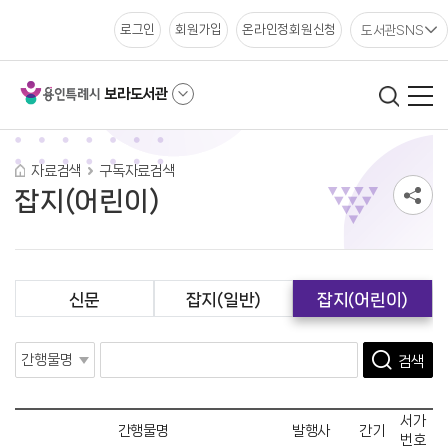
도서관SNS
로그인
회원가입
온라인정회원신청
보라도서관
자료검색
구독자료검색
잡지(어린이)
신문
잡지(일반)
잡지(어린이)
검색
서가
간행물명
발행사
간기
번호