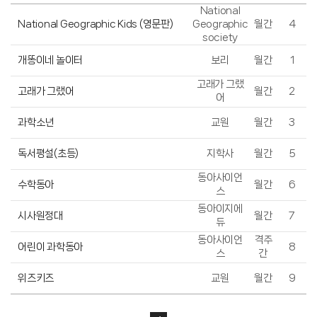
National
National Geographic Kids (영문판)
Geographic
월간
4
society
개똥이네 놀이터
보리
월간
1
고래가 그랬
고래가 그랬어
월간
2
어
과학소년
교원
월간
3
독서평설(초등)
지학사
월간
5
동아사이언
수학동아
월간
6
스
동아이지에
시사원정대
월간
7
듀
동아사이언
격주
어린이 과학동아
8
스
간
위즈키즈
교원
월간
9