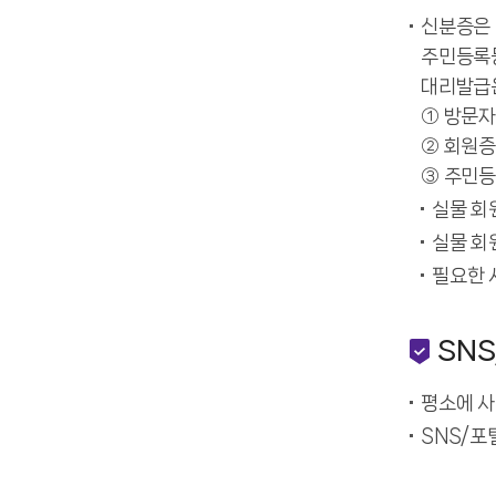
신분증은 
주민등록등
대리발급은
① 방문자
② 회원증
③ 주민등
실물 회
실물 회
필요한 
SN
평소에 사
SNS/포