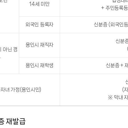
도민
법정대리
14세 미만
+ 주민등록등
외국인 등록자
신분증 (외국인등
신분증
용인시 재직자
 아닌 경
우
용인시 재학생
신분증 + 
자녀 가정(용인시민)
(
※ 막내 
증 재발급