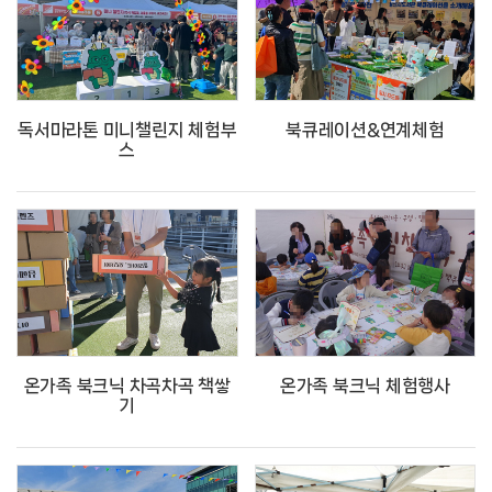
독서마라톤 미니챌린지 체험부
북큐레이션&연계체험
스
온가족 북크닉 차곡차곡 책쌓
온가족 북크닉 체험행사
기