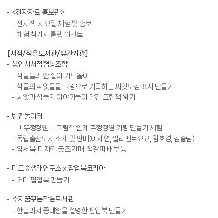
<전자자료 홍보관>
전자책, 시요일 체험 및 홍보
체험 참가자 룰렛 이벤트
[서점/작은도서관/유관기관]
용인시서점협동조합
식물들의 한 살이 카드놀이
식물의 씨앗들을 그림으로 기록하는 씨앗도감 표지 만들기
씨앗과 식물의 이야기들이 담긴 그림책 읽기
빈칸놀이터
「뚜껑정원」 그림책 연계 뚜껑정원 키링 만들기 체험
독립출판도서 소개 및 판매(이세연, 필라멘트요요, 임효경, 김솔림)
엽서북, 디자인 굿즈 판매, 책갈피 배부 등
미르숲생태연구소 x 팝업북코리아
거미 팝업북 만들기
수지꿈꾸는작은도서관
한글과 세종대왕을 설명한 팝업북 만들기