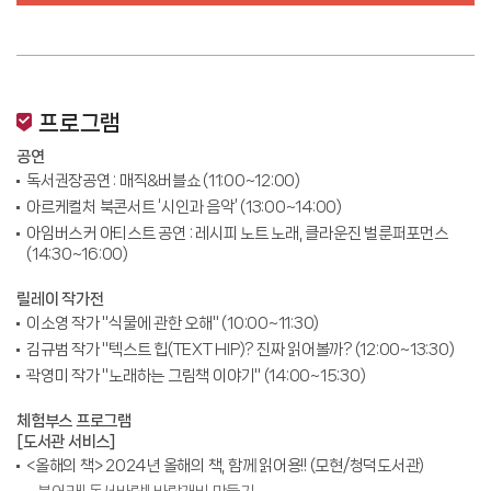
프로그램
공연
독서권장공연 : 매직&버블쇼 (11:00~12:00)
아르케컬처 북콘서트 ‘시인과 음악’ (13:00~14:00)
아임버스커 아티스트 공연 : 레시피 노트 노래, 클라운진 벌룬퍼포먼스
(14:30~16:00)
릴레이 작가전
이소영 작가 "식물에 관한 오해" (10:00~11:30)
김규범 작가 "텍스트 힙(TEXT HIP)? 진짜 읽어볼까? (12:00~13:30)
곽영미 작가 "노래하는 그림책 이야기" (14:00~15:30)
체험부스 프로그램
[도서관 서비스]
<올해의 책> 2024년 올해의 책, 함께 읽어용!! (모현/청덕도서관)