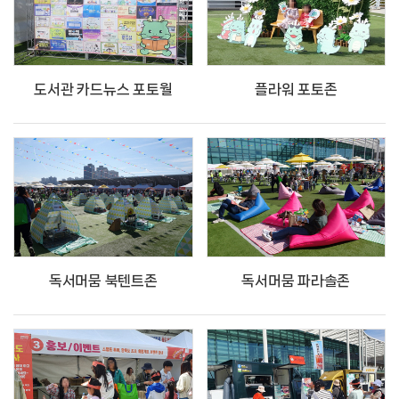
도서관 카드뉴스 포토월
플라워 포토존
독서머뭄 북텐트존
독서머뭄 파라솔존