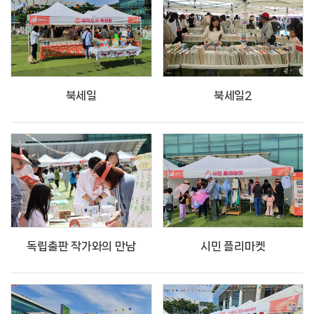
북세일
북세일2
독립출판 작가와의 만남
시민 플리마켓