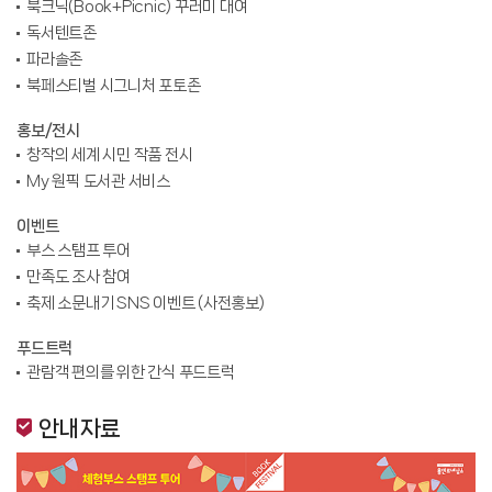
북크닉(Book+Picnic) 꾸러미 대여
독서텐트존
파라솔존
북페스티벌 시그니처 포토존
홍보/전시
창작의 세계 시민 작품 전시
My 원픽 도서관 서비스
이벤트
부스 스탬프 투어
만족도 조사 참여
축제 소문내기 SNS 이벤트 (사전홍보)
푸드트럭
관람객 편의를 위한 간식 푸드트럭
안내자료