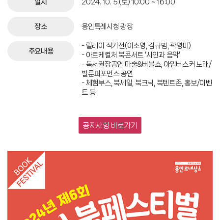
일시
2024. 10. 5.(토) 10:00 ~ 16:00
장소
용인특례시청 광장
- 릴레이 작가전(이소영, 김규범, 곽영미)
주요내용
- 아르케컬처 북콘서트 '시인과 음악'
- 독서권장공연 마술&버블쇼, 아임버스커 노래/
벌룬퍼포먼스 공연
- 체험부스, 북세일, 북크닉, 북텐트존, 홍보/이벤
트 등
공지사항 바로가기