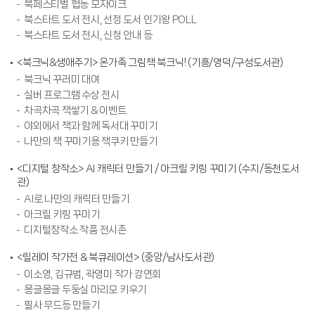
북페스티벌 협동 모자이크
북스타트 도서 전시, 선정 도서 인기왕 POLL
북스타트 도서 전시, 신청 안내 등
<북크닉&생애주기> 온가족 그림책 북크닉! (기흥/영덕/구성도서관)
북크닉 꾸러미 대여
실버 프로그램 수상 전시
차곡차곡 책쌓기 & 이벤트
야외에서 책과 함께 독서대 꾸미기
나만의 책 꾸미기용 책쿠키 만들기
<디지털 창작소> AI 캐릭터 만들기 / 아크릴 키링 꾸미기 (수지/동천도서
관)
AI로 나만의 캐릭터 만들기
아크릴 키링 꾸미기
디지털창작소 작품 전시존
<릴레이 작가전 & 북큐레이션> (중앙/남사도서관)
이소영, 김규범, 곽영미 작가 강연회
몽글몽글 두둥실 마리모 키우기
필사 무드등 만들기