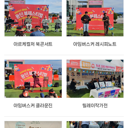
아르케컬처 북콘서트
아임버스커 레시피노트
아임버스커 클라운진
릴레이작가전