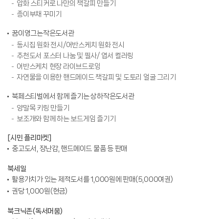
압화 스티커로 나만의 책갈피 만들기
종이부채 꾸미기
꿈이영그는작은도서관
동시집 원화 전시/어반스케치 원화 전시
추천도서 포스터 나눔 및 필사/ 엽서 컬러링
어반스케치 현장 라이브드로잉
자연물을 이용한 핸드메이드 책갈피 및 도토리 얼굴 그리기
북페스티벌에서 함께 즐기는 상하작은도서관
양말목 키링 만들기
보조개와 함께 하는 보드게임 즐기기
[시민 플리마켓]
중고도서, 장난감, 핸드메이드 물품 등 판매
북세일
활용가치가 있는 제적도서를 1,000원에 판매(5,000여권)
권당 1,000원(현금)
북크닉존(독서머뭄)