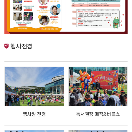
행사전경
행사장 전경
독서권장 매직&버블쇼