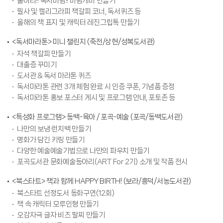
불어라!! 독서바람!! 바람개비 만들기
필사 및 캘리그라피 책갈피 코너, 독서퀴즈 등
올해의 책 표지 및 캐릭터 레진그립톡 만들기
<독서마라톤> 미니 챌린지 (죽전/상현/성복도서관)
자석 책갈피 만들기
대출증 꾸미기
도서관 & 독서 마라톤 퀴즈
독서마라톤 관련 3개 체험 완료 시 인증 쿠폰, 기념품 증정
독서마라톤 홍보 포스터 게시 및 프로그램 안내, 포토존 등
<특성화 프로그램> 동백-육아 / 포곡-예술 (포곡/동백도서관)
나만의 보냉 런치백 만들기
명화가 담긴 키링 만들기
다양한 예술예술기법으로 나만의 파우치 만들기
포곡도서관 문화예술동아리(ART For 2기) 소개 및 작품 전시
<북스타트> 책과 함께 HAPPY BIRTH! (보라/흥덕/서농도서관)
북스타트 선정도서 동화구연(12회)
책 속 캐릭터 모루인형 만들기
오감자극 글자 비즈 팔찌 만들기