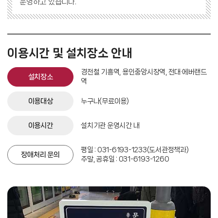
운영하고 있습니다.
이용시간 및 설치장소 안내
경전철 기흥역, 용인중앙시장역, 전대·에버랜드
설치장소
역
이용대상
누구나(무료이용)
이용시간
설치기관 운영시간 내
평일 : 031-6193-1233(도서관정책과)
장애처리 문의
주말, 공휴일 : 031-6193-1260