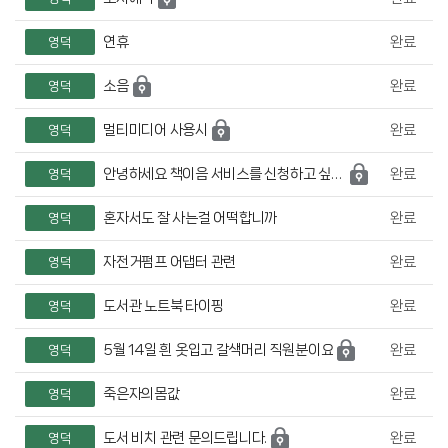
연휴
완료
영덕
소음
완료
영덕
멀티미디어 사용시
완료
영덕
안녕하세요 책이음 서비스를 신청하고 싶습니다.
완료
영덕
혼자서도 잘 사는걸 어떡합니까
완료
영덕
자전거펌프 어댑터 관련
완료
영덕
도서관 노트북 타이핑
완료
영덕
5월 14일 흰 옷입고 갈색머리 직원분이요
완료
영덕
죽은자의몸값
완료
영덕
도서 비치 관련 문의드립니다.
완료
영덕