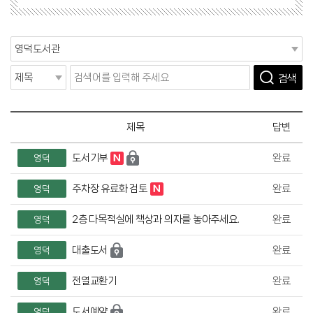
검색
제목
답변
도서기부
완료
영덕
주차장 유료화 검토
완료
영덕
2층 다목적실에 책상과 의자를 놓아주세요.
완료
영덕
대출도서
완료
영덕
전열교환기
완료
영덕
도서예약
완료
영덕