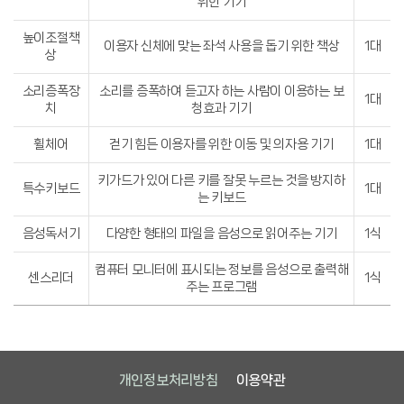
위한 기기
높이조절책
이용자 신체에 맞는 좌석 사용을 돕기 위한 책상
1대
상
소리증폭장
소리를 증폭하여 듣고자 하는 사람이 이용하는 보
1대
치
청효과 기기
휠체어
걷기 힘든 이용자를 위한 이동 및 의자용 기기
1대
키가드가 있어 다른 키를 잘못 누르는 것을 방지하
특수키보드
1대
는 키보드
음성독서기
다양한 형태의 파일을 음성으로 읽어주는 기기
1식
컴퓨터 모니터에 표시되는 정보를 음성으로 출력해
센스리더
1식
주는 프로그램
개인정보처리방침
이용약관