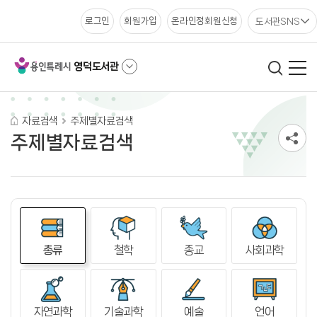
도서관SNS
로그인
회원가입
온라인정회원신청
영덕도서관
자료검색
주제별자료검색
주제별자료검색
총류
철학
종교
사회과학
자연과학
기술과학
예술
언어