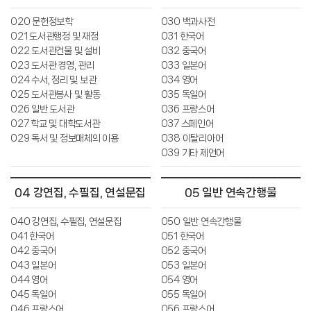
020 문헌정보학
030 백과사전
021 도서관행정 및 재정
031 한국어
022 도서관건물 및 설비
032 중국어
023 도서관 경영, 관리
033 일본어
024 수서, 정리 및 보관
034 영어
025 도서관봉사 및 활동
035 독일어
026 일반 도서관
036 프랑스어
027 학교 및 대학도서관
037 스페인어
029 독서 및 정보매체의 이용
038 이탈리아어
039 기타 제언어
04 강연집, 수필집, 연설문집
05 일반 연속간행물
040 강연집, 수필집, 연설문집
050 일반 연속간행물
041 한국어
051 한국어
042 중국어
052 중국어
043 일본어
053 일본어
044 영어
054 영어
045 독일어
055 독일어
046 프랑스어
056 프랑스어