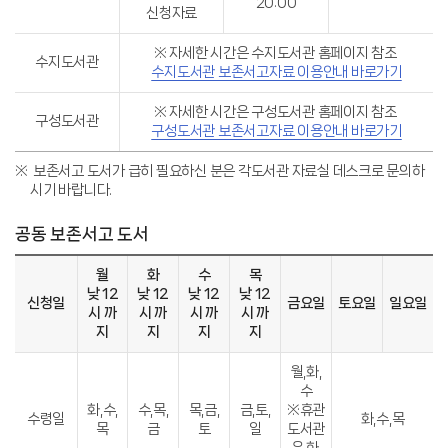
20:00
신청자료
※ 자세한 시간은 수지도서관 홈페이지 참조
수지도서관
수지도서관 보존서고자료 이용안내 바로가기
※ 자세한 시간은 구성도서관 홈페이지 참조
구성도서관
구성도서관 보존서고자료 이용안내 바로가기
보존서고 도서가 급히 필요하신 분은 각도서관 자료실 데스크로 문의하
시기 바랍니다.
공동 보존서고 도서
월
화
수
목
낮 12
낮 12
낮 12
낮 12
신청일
금요일
토요일
일요일
시 까
시 까
시 까
시 까
지
지
지
지
월,화,
수
화,수,
수,목,
목,금,
금,토,
※휴관
수령일
화,수,목
목
금
토
일
도서관