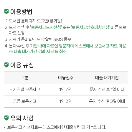
이용방법
도서관 홈페이지 로그인(정회원)
도서 검색 후
'보존서고도서신청'
또는
'보존서고상호대차신청'
버튼으로
자료 신청
자료가 준비되면 도착 알림 SMS 통보
문자 수신 후
기한 내에 자료실 방문하여 데스크에서 보존서고 자료 이용
※ 대출 대기기간 경과 시 자동 취소
이용 규정
구분
이용권수
대출 대기기간
도서관별 보존서고
1인 7권
문자 수신 후 1일 이내
공동 보존서고
1인 2권
문자 수신 후 3일 이내
유의 사항
보존서고 신청자료는 데스크에서만 대출·반납이 가능합니다.