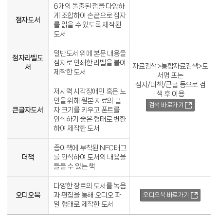
6개의 돌출된 점을 다양하
게 조합하여 손끝으로 점자
점자도서
를 읽을 수 있도록 제작된
도서
일반도서 위에 본문 내용을
점자라벨도
점자로 인쇄한 라벨을 붙여
자료검색>통합자료검색>도
서
제작한 도서
서명 또는
점자/더책/큰글 등으로 검
저시력 시각장애인 혹은 노
색 후 이용
인을 위해 원본 자료의 글
검색 바로가기
큰글자도서
자 크기를 키우고 폰트를
인식하기 좋은 형태로 변환
하여 제작한 도서
종이책에 부착된 NFC태그
더책
를 인식하여 도서의 내용을
들을 수 있는 책
다양한 장르의 도서를 녹음
오디오북
과 편집을 통해 오디오 파
오디오북 바로가기
일 형태로 제작한 도서