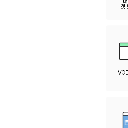
내
첫
VO