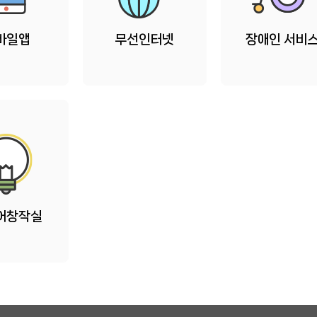
바일앱
무선인터넷
장애인 서비
어창작실