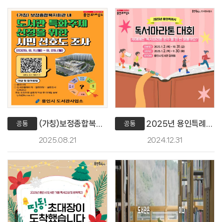
(가칭)보정종합복지회관 내 도서관 특화주제 선정을 위한시민 선호도 조사
2025년 용인특례시 독서마라톤 대회📚
공통
공통
2025.08.21
2024.12.31