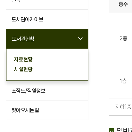
층수
도서관아카이브
2층
도서관현황
자료현황
시설현황
1층
조직도/직원정보
지하1층
찾아오시는길
일반