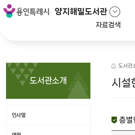
양지해밀도서관
자료검색
도서관
도서관소개
시설
인사말
층별
연혁