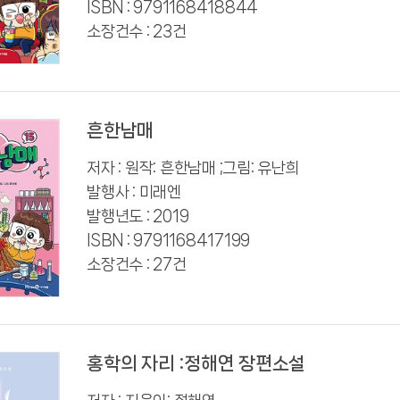
ISBN : 9791168418844
소장건수 : 23건
흔한남매
저자 : 원작: 흔한남매 ;그림: 유난희
발행사 : 미래엔
발행년도 : 2019
ISBN : 9791168417199
소장건수 : 27건
홍학의 자리 :정해연 장편소설