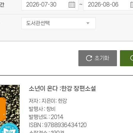
~
간
초기화
소년이 온다 :한강 장편소설
저자 : 지은이: 한강
발행사 : 창비
발행년도 : 2014
ISBN : 9788936434120