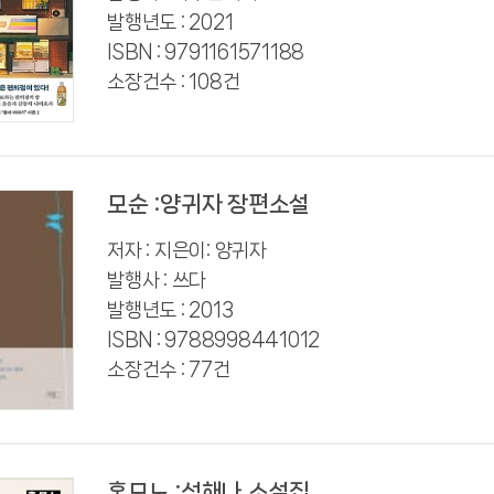
발행년도 : 2021
ISBN : 9791161571188
소장건수 : 108건
모순 :양귀자 장편소설
저자 : 지은이: 양귀자
발행사 : 쓰다
발행년도 : 2013
ISBN : 9788998441012
소장건수 : 77건
혼모노 :성해나 소설집