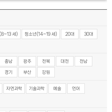
8~13 세)
청소년(14~19 세)
20대
30대
충남
광주
전북
대전
전남
경기
부산
강원
자연과학
기술과학
예술
언어