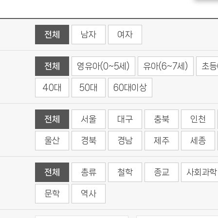
전체
남자
여자
전체
영유아(0~5세)
유아(6~7세)
초등(
40대
50대
60대이상
전체
서울
대구
충북
인천
울산
경북
경남
제주
세종
전체
총류
철학
종교
사회과학
문학
역사