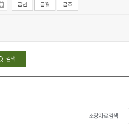
금년
금월
금주
검색
소장자료검색