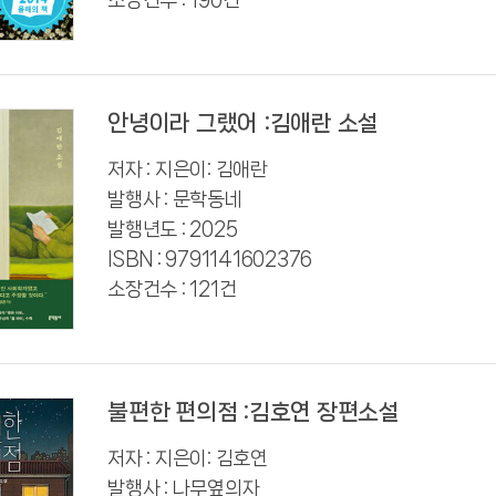
소장건수 : 190건
안녕이라 그랬어 :김애란 소설
저자 : 지은이: 김애란
발행사 : 문학동네
발행년도 : 2025
ISBN : 9791141602376
소장건수 : 121건
불편한 편의점 :김호연 장편소설
저자 : 지은이: 김호연
발행사 : 나무옆의자