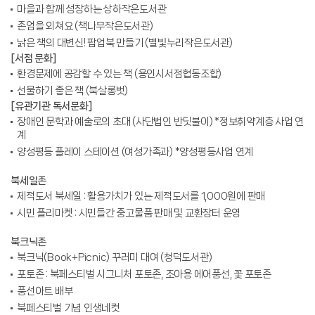
마을과 함께 성장하는 상하작은도서관
존엄을 외쳐요 (책나무작은도서관)
낡은 책의 대변신! 팝업북 만들기 (별빛누리작은도서관)
[서점 문화]
환경문제에 공감할 수 있는 책 (용인시서점협동조합)
선물하기 좋은 책 (북살롱벗)
[유관기관 독서문화]
장애인 문학과 예술로의 초대 (사단법인 반딧불이) *정보취약계층 사업 연
계
양성평등 플레이 스테이션 (여성가족과) *양성평등사업 연계
북세일존
제적도서 북세일 : 활용가치가 있는 제적도서를 1,000원에 판매
시민 플리마켓 : 시민들간 중고물품 판매 및 교환장터 운영
북크닉존
북크닉(Book+Picnic) 꾸러미 대여 (청덕도서관)
포토존 : 북페스티벌 시그니처 포토존, 조아용 에어풍선, 꽃 포토존
풍선아트 배부
북페스티벌 기념 인생네컷