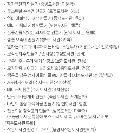
점자책갈피 만들기 (중앙도서관 : 인문학)
꽃스텐실 손수건 만들기 (포곡도서관 : 예술)
엄마 아빠랑 에코백 만들기 (동백도서관 : 육아)
애니 캐릭터 키링 만들기 (모현도서관 : 웹툰)
꿈틀꿈틀 맛있는 과자화분 만들기 (남사도서관 : 원예)
캡슐 오뚝이 만들기 (청덕도서관 : 과학)
원하는 대로 다 이루어지는 바람 : 소원부채 (기흥도서관 : 진로/취업)
보석십자수 만들기 / 솜사탕 (구성도서관 : 실버)
뿌우뿌우~ 우리 악기 태평소 (보라도서관 : 전통)
오감만족 놀이터에 놀러오세요 (흥덕도서관 : 건강)
행운을 담은 업사이클링 클로버 만들기 (서농도서관 : 환경/생태)
AR핑거스토리 (수지도서관 : 4차산업)
메이커체험존 (수지도서관 : 4차산업)
만국기 바람개비 만들기 (죽전도서관 : 세계문화)
나만의 힐링 다육식물 만들기 (상현도서관 : 힐링)
전통의상 장식고리 만들기 (성복도서관 : 다국어)
※ 공공도서관 특성화 부스 주제도서 북큐레이션 및 자료 배부
[작은도서관 특화]
작은도서관 환경 프로젝트 (용인시작은도서관협의회)