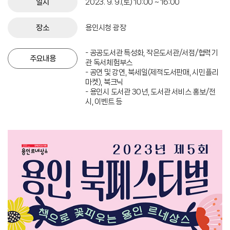
일시
2023. 9. 9.(토) 10:00 ~ 16:00
장소
용인시청 광장
- 공공도서관 특성화, 작은도서관/서점/협력기
주요내용
관 독서체험부스
- 공연 및 강연, 북세일(제적도서판매, 시민플리
마켓), 북크닉
- 용인시 도서관 30년, 도서관 서비스 홍보/전
시, 이벤트 등