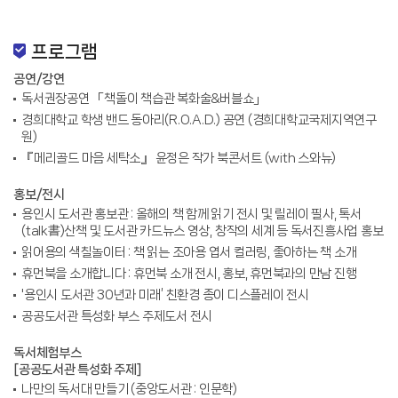
프로그램
공연/강연
독서권장공연 「책돌이 책습관 복화술&버블쇼」
경희대학교 학생 밴드 동아리(R.O.A.D.) 공연 (경희대학교국제지역연구
원)
『메리골드 마음 세탁소』 윤정은 작가 북콘서트 (with 스와뉴)
홍보/전시
용인시 도서관 홍보관 : 올해의 책 함께 읽기 전시 및 릴레이 필사, 톡서
(talk書)산책 및 도서관 카드뉴스 영상, 창작의 세계 등 독서진흥사업 홍보
읽어용의 색칠놀이터 : 책 읽는 조아용 엽서 컬러링, 좋아하는 책 소개
휴먼북을 소개합니다 : 휴먼북 소개 전시, 홍보, 휴먼북과의 만남 진행
'용인시 도서관 30년과 미래’ 친환경 종이 디스플레이 전시
공공도서관 특성화 부스 주제도서 전시
독서체험부스
[공공도서관 특성화 주제]
나만의 독서대 만들기 (중앙도서관 : 인문학)