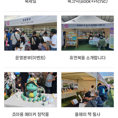
북세일
북크닉(Book+Picnic)
운영본부(이벤트)
휴먼북을 소개합니다
조아용 메이커 창작물
올해의 책 필사