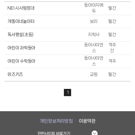
동아이지에
NEI 시사원정대
월간
듀
개똥이네놀이터
보리
월간
독서평설(초등)
지학사
월간
동아사이언
격주
어린이 과학동아
스
간
동아사이언
어린이 수학동아
격주
스
위즈키즈
교원
월간
1
개인정보처리방침
이용약관
관련사이트 바로가기