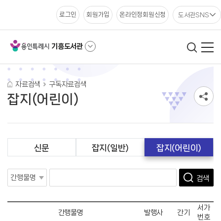
도서관SNS
로그인
회원가입
온라인정회원신청
기흥도서관
자료검색
구독자료검색
잡지(어린이)
신문
잡지(일반)
잡지(어린이)
검색
서가
간행물명
발행사
간기
번호