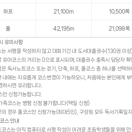
하프
21,100m
10,500쪽
풀
42,195m
21,098쪽
시 유의사항
는 서평을 작성하지 않고 대회기간 내 도서대출권수(130권 이상
 유아코스의 거리는 0으로 표시되며, 대출권수 충족시 담당자 확
은 독서노트코스 또는 걷기, 단축, 하프, 풀코스 중 하나를 선택하
 내에는 자유롭게 코스변경이 가능하오니, 처음에는 본인에게 부
경하시면 유리합니다.
코스만 신청가능합니다.
가족코스는 병행 신청 불가합니다(택일 신청)
의 경우 풀코스만 신청가능(최대5인), 구성원 모두 독서기록일
코스 안내
코스는 아직 컴퓨터로 서평 작성이 어려운 초등학생들을 위해 만든