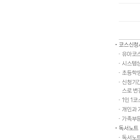
코스신청
유아코스
시스템상
초등학생
신청기간
스로 변
1인 1
개인과 
가족부문
독서노트 
독서노트