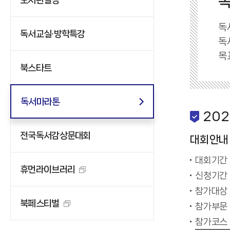
독
독서교실·방학특강
독
목
북스타트
독서마라톤
20
전국독서감상문대회
대회안내
대회기간 :
휴먼라이브러리
신청기간 :
참가대상 
북페스티벌
참가부문 :
참가코스