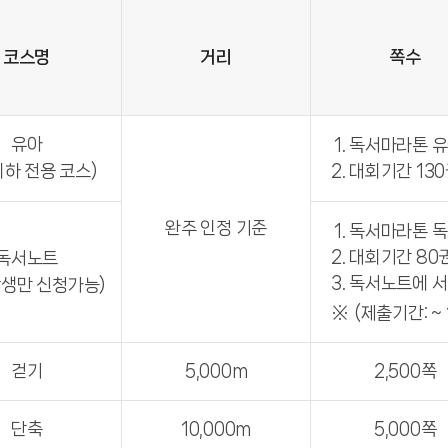
코스명
거리
쪽수
유아
독서마라톤 유
이하 전용 코스)
대회기간 130
완주 인정 기준
독서마라톤 독
대회기간 80권
독서노트
독서노트에 서평
생만 신청가능)
(제출기간: ~ 1
걷기
5,000m
2,500쪽
단축
10,000m
5,000쪽