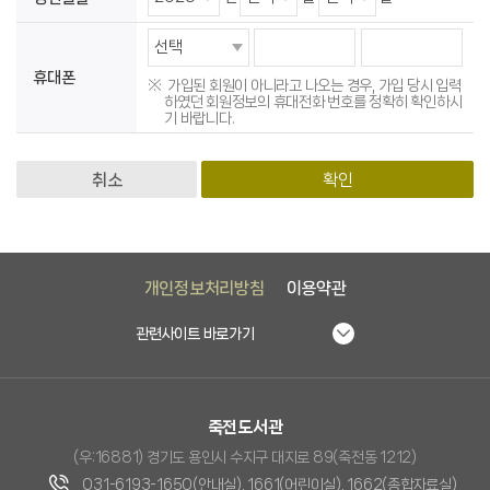
휴대폰
가입된 회원이 아니라고 나오는 경우, 가입 당시 입력
하였던 회원정보의 휴대전화 번호를 정확히 확인하시
기 바랍니다.
취소
확인
개인정보처리방침
이용약관
관련사이트 바로가기
죽전도서관
(우:16881) 경기도 용인시 수지구 대지로 89(죽전동 1212)
031-6193-1650(안내실), 1661(어린이실), 1662(종합자료실)