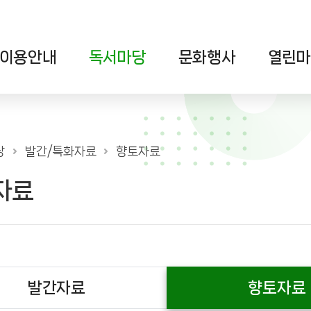
이용안내
독서마당
문화행사
열린마
당
발간/특화자료
향토자료
자료
발간자료
향토자료