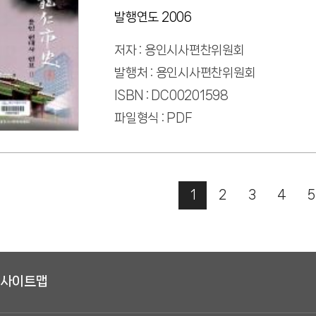
발행연도 2006
저자 : 용인시사편찬위원회
발행처 : 용인시사편찬위원회
ISBN : DC00201598
파일형식 : PDF
1
2
3
4
5
사이트맵