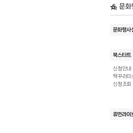
문화
문화행사
북스타트
신청안내
책꾸러미
신청조회
휴먼라이