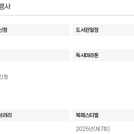
행사
신청
도서관일정
독서마라톤
신청
브러리
북페스티벌
2025년(제7회)