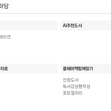
마당
AI추천도서
레이션
화자료
올해의책함께읽기
선정도서
독서감상평작성
포토갤러리