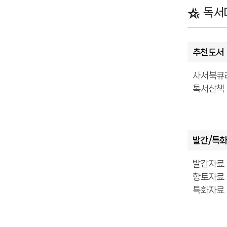
독서
추천도서
사서북큐
톡서산책
발간/특
발간자료
향토자료
특화자료